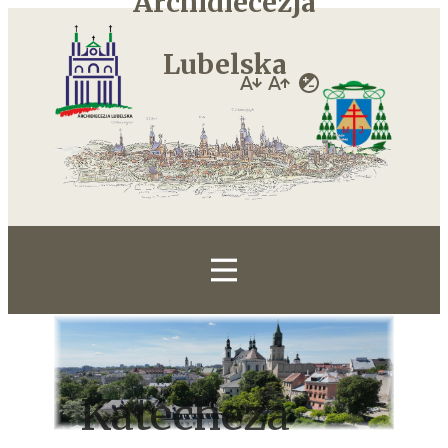
Archidiecezja
Lubelska
Katecheza