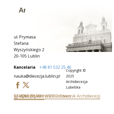
Archidiecezja Lubelska
ul. Prymasa
Stefana
Wyszyńskiego 2
20-105 Lublin
Kancelaria
+48 81 532 25 46
Copyright ©
nauka@diecezja.lublin.pl
2025
Archidiecezja
Lubelska
Polityka prywatności i cookies
STUDIO FOTO - WIDEO
Rzecznik Archidiecezji
KOSCIOL.APP